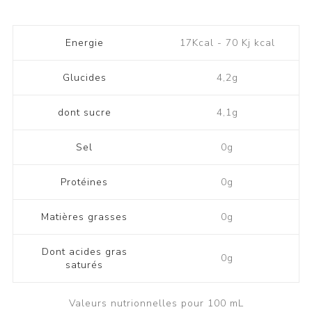
Energie
17Kcal - 70 Kj kcal
Glucides
4,2g
dont sucre
4,1g
Sel
0g
Protéines
0g
Matières grasses
0g
Dont acides gras
0g
saturés
Valeurs nutrionnelles pour 100 mL