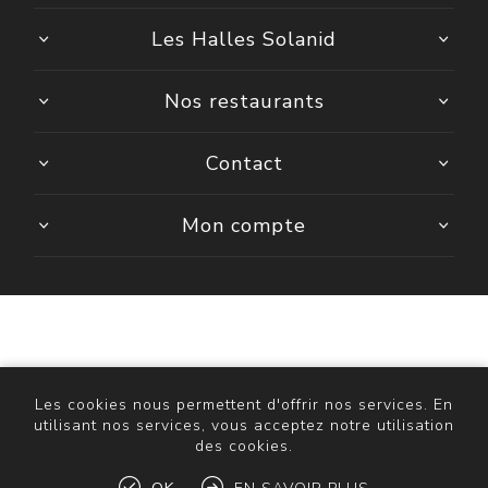
Les Halles Solanid
Nos restaurants
Contact
Mon compte
Powered by
nopCommerce
Copyright © 2026 ASR Bellegarde. Tous droits réservés.
Les cookies nous permettent d'offrir nos services. En
utilisant nos services, vous acceptez notre utilisation
des cookies.